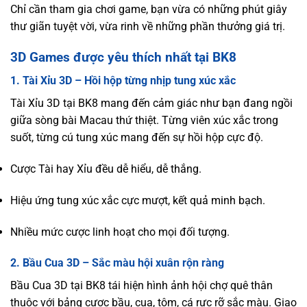
Chỉ cần tham gia chơi game, bạn vừa có những phút giây
thư giãn tuyệt vời, vừa rinh về những phần thưởng giá trị.
3D Games được yêu thích nhất tại BK8
1. Tài Xỉu 3D – Hồi hộp từng nhịp tung xúc xắc
Tài Xỉu 3D tại BK8 mang đến cảm giác như bạn đang ngồi
giữa sòng bài Macau thứ thiệt. Từng viên xúc xắc trong
suốt, từng cú tung xúc mang đến sự hồi hộp cực độ.
Cược Tài hay Xỉu đều dễ hiểu, dễ thắng.
Hiệu ứng tung xúc xắc cực mượt, kết quả minh bạch.
Nhiều mức cược linh hoạt cho mọi đối tượng.
2. Bầu Cua 3D – Sắc màu hội xuân rộn ràng
Bầu Cua 3D tại BK8 tái hiện hình ảnh hội chợ quê thân
thuộc với bảng cược bầu, cua, tôm, cá rực rỡ sắc màu. Giao