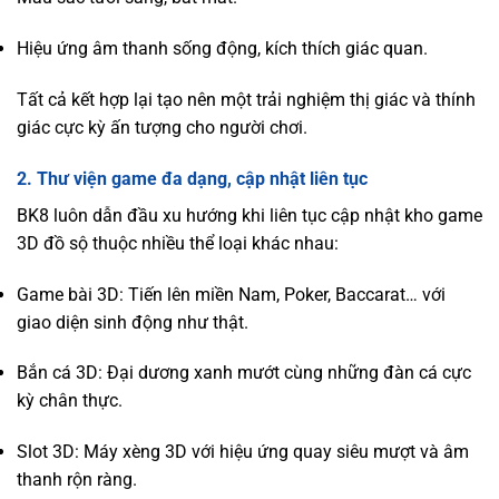
Hiệu ứng âm thanh sống động, kích thích giác quan.
Tất cả kết hợp lại tạo nên một trải nghiệm thị giác và thính
giác cực kỳ ấn tượng cho người chơi.
2. Thư viện game đa dạng, cập nhật liên tục
BK8 luôn dẫn đầu xu hướng khi liên tục cập nhật kho game
3D đồ sộ thuộc nhiều thể loại khác nhau:
Game bài 3D: Tiến lên miền Nam, Poker, Baccarat… với
giao diện sinh động như thật.
Bắn cá 3D: Đại dương xanh mướt cùng những đàn cá cực
kỳ chân thực.
Slot 3D: Máy xèng 3D với hiệu ứng quay siêu mượt và âm
thanh rộn ràng.