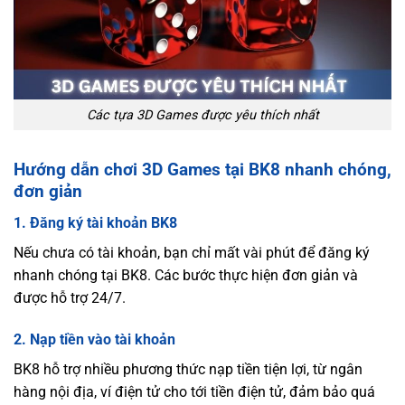
Các tựa 3D Games được yêu thích nhất
Hướng dẫn chơi 3D Games tại BK8 nhanh chóng,
đơn giản
1. Đăng ký tài khoản BK8
Nếu chưa có tài khoản, bạn chỉ mất vài phút để đăng ký
nhanh chóng tại BK8. Các bước thực hiện đơn giản và
được hỗ trợ 24/7.
2. Nạp tiền vào tài khoản
BK8 hỗ trợ nhiều phương thức nạp tiền tiện lợi, từ ngân
hàng nội địa, ví điện tử cho tới tiền điện tử, đảm bảo quá