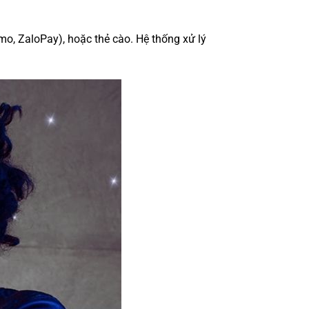
mo, ZaloPay), hoặc thẻ cào. Hệ thống xử lý