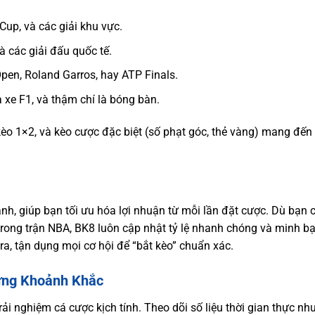
Cup, và các giải khu vực.
 các giải đấu quốc tế.
Open, Roland Garros, hay ATP Finals.
xe F1, và thậm chí là bóng bàn.
 kèo 1×2, và kèo cược đặc biệt (số phạt góc, thẻ vàng) mang đế
anh, giúp bạn tối ưu hóa lợi nhuận từ mỗi lần đặt cược. Dù bạn
ng trận NBA, BK8 luôn cập nhật tỷ lệ nhanh chóng và minh bạc
ra, tận dụng mọi cơ hội để “bắt kèo” chuẩn xác.
Từng Khoảnh Khắc
ải nghiệm cá cược kịch tính. Theo dõi số liệu thời gian thực như