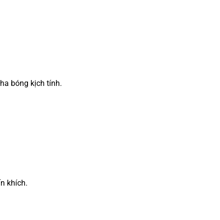
ha bóng kịch tính.
n khích.