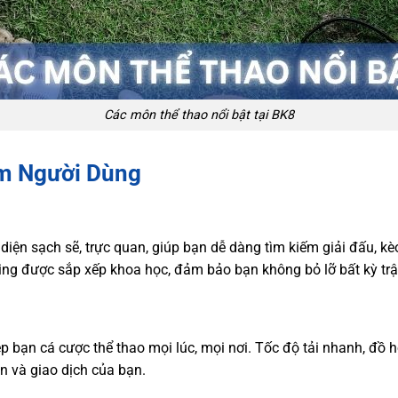
Các môn thể thao nổi bật tại BK8
ệm Người Dùng
diện sạch sẽ, trực quan, giúp bạn dễ dàng tìm kiếm giải đấu, kè
ting được sắp xếp khoa học, đảm bảo bạn không bỏ lỡ bất kỳ tr
 bạn cá cược thể thao mọi lúc, mọi nơi. Tốc độ tải nhanh, đồ 
n và giao dịch của bạn.