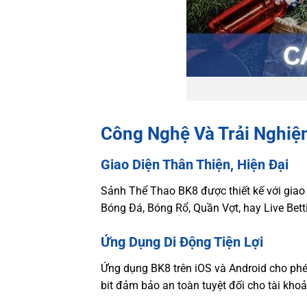
Công Nghệ Và Trải Nghi
Giao Diện Thân Thiện, Hiện Đại
Sảnh Thể Thao BK8 được thiết kế với giao 
Bóng Đá, Bóng Rổ, Quần Vợt, hay Live Bet
Ứng Dụng Di Động Tiện Lợi
Ứng dụng BK8 trên iOS và Android cho phép
bit đảm bảo an toàn tuyệt đối cho tài khoả