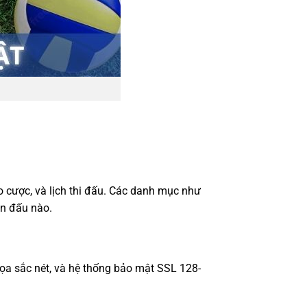
o cược, và lịch thi đấu. Các danh mục như
ận đấu nào.
họa sắc nét, và hệ thống bảo mật SSL 128-