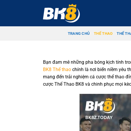
Skip
to
content
TRANG CHỦ
THỂ THAO
THỂ TH
Bạn đam mê những pha bóng kịch tính tron
BK8 Thể thao
chính là nơi biến niềm yêu t
mang đến trải nghiệm cá cược thể thao đỉn
cược Thể Thao BK8 và chinh phục mọi kè