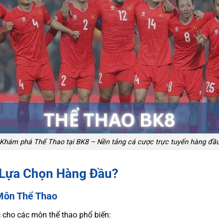
Khám phá Thể Thao tại BK8 – Nền tảng cá cược trực tuyến hàng đầ
 Lựa Chọn Hàng Đầu?
Môn Thể Thao
cho các môn thể thao phổ biến: