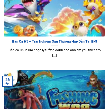
Bắn Cá H5 – Trải Nghiệm Săn Thưởng Hấp Dẫn Tại Bk8
Bắn cá H5 là lựa chọn lý tưởng dành cho anh em yêu thích trò
[...]
26
Apr