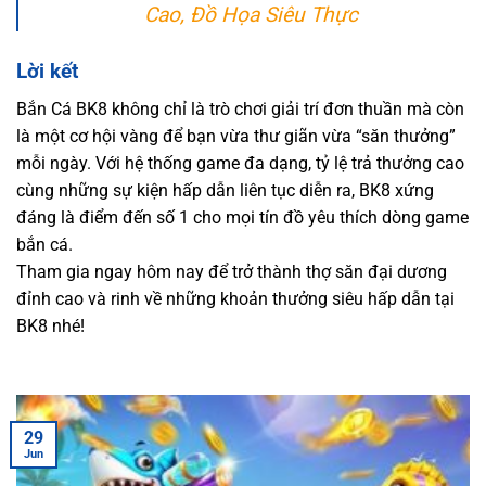
Cao, Đồ Họa Siêu Thực
Lời kết
Bắn Cá BK8 không chỉ là trò chơi giải trí đơn thuần mà còn
là một cơ hội vàng để bạn vừa thư giãn vừa “săn thưởng”
mỗi ngày. Với hệ thống game đa dạng, tỷ lệ trả thưởng cao
cùng những sự kiện hấp dẫn liên tục diễn ra, BK8 xứng
đáng là điểm đến số 1 cho mọi tín đồ yêu thích dòng game
bắn cá.
Tham gia ngay hôm nay để trở thành thợ săn đại dương
đỉnh cao và rinh về những khoản thưởng siêu hấp dẫn tại
BK8 nhé!
29
Jun