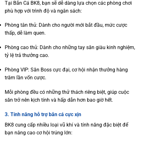
Tại Bắn Cá BK8, bạn sẽ dễ dàng lựa chọn các phòng chơi
phù hợp với trình độ và ngân sách:
Phòng tân thủ: Dành cho người mới bắt đầu, mức cược
thấp, dễ làm quen.
Phòng cao thủ: Dành cho những tay săn giàu kinh nghiệm,
tỷ lệ trả thưởng cao.
Phòng VIP: Săn Boss cực đại, cơ hội nhận thưởng hàng
trăm lần vốn cược.
Mỗi phòng đều có những thử thách riêng biệt, giúp cuộc
săn trở nên kịch tính và hấp dẫn hơn bao giờ hết.
3. Tính năng hỗ trợ bắn cá cực xịn
BK8 cung cấp nhiều loại vũ khí và tính năng đặc biệt để
bạn nâng cao cơ hội trúng lớn: