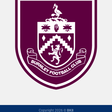
Copyright 2026 ©
BK8