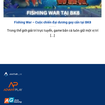
Fishing War – Cuộc chiến đại dương gay cấn tại BK8
Trong thế giới giải trí trực tuyến, game bắn cá luôn giữ một vị trí
[...]