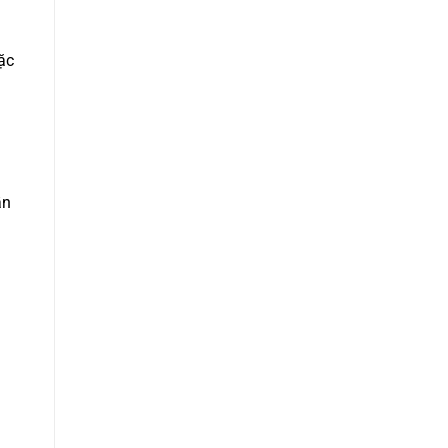
ặc
ần