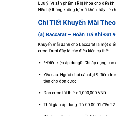
Lưu ý: Ví sản phẩm sẽ bị khóa cho đến khi
Nếu hệ thống không tự mở khóa, hãy liên 
Chi Tiết Khuyến Mãi Theo
(a) Baccarat – Hoàn Trả Khi Đạt 
Khuyến mãi dành cho Baccarat là một điểm
cược. Dưới đây là các điều kiện cụ thể:
**Điều kiện áp dụng0: Chỉ áp dụng cho 
Yêu cầu: Người chơi cần đạt 9 điểm tro
tiền cho đơn cược.
Đơn cược tối thiểu: 1,000,000 VND.
Thời gian áp dụng: Từ 00:00:01 đến 22