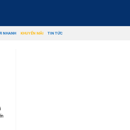
ƠI NHANH
KHUYẾN MÃI
TIN TỨC
i
ến