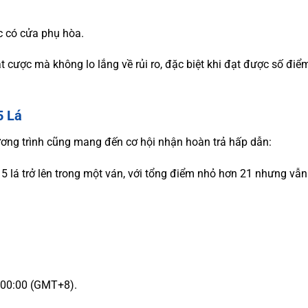
c có cửa phụ hòa.
t cược mà không lo lắng về rủi ro, đặc biệt khi đạt được số điể
5 Lá
hương trình cũng mang đến cơ hội nhận hoàn trả hấp dẫn:
ừ 5 lá trở lên trong một ván, với tổng điểm nhỏ hơn 21 nhưng vẫn
:00:00 (GMT+8).