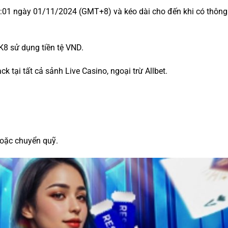
0:01 ngày 01/11/2024 (GMT+8) và kéo dài cho đến khi có thông
K8 sử dụng tiền tệ VND.
 tại tất cả sảnh Live Casino, ngoại trừ Allbet.
hoặc chuyển quỹ.