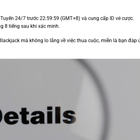
 Tuyến 24/7 trước 22:59:59 (GMT+8) và cung cấp ID vé cược.
 8 tiếng sau khi xác minh.
 Blackjack mà không lo lắng về việc thua cuộc, miễn là bạn đáp