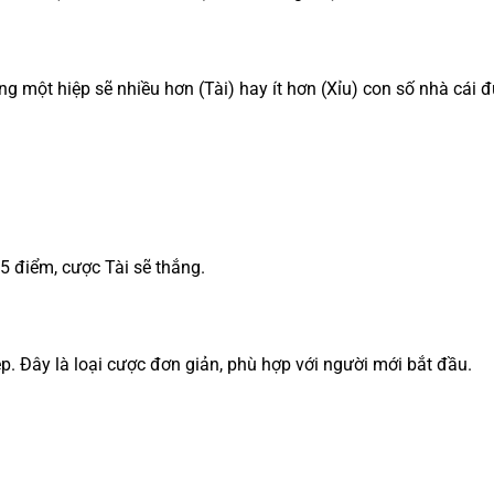
g một hiệp sẽ nhiều hơn (Tài) hay ít hơn (Xỉu) con số nhà cái 
55 điểm, cược Tài sẽ thắng.
. Đây là loại cược đơn giản, phù hợp với người mới bắt đầu.