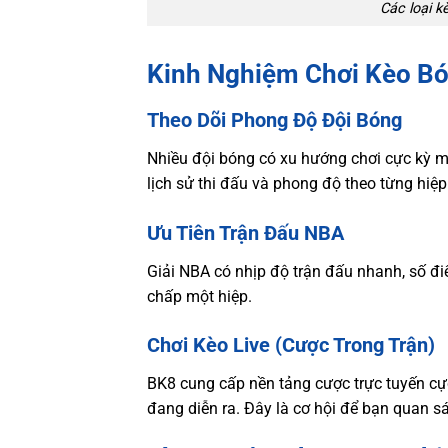
Các loại k
Kinh Nghiệm Chơi Kèo Bó
Theo Dõi Phong Độ Đội Bóng
Nhiều đội bóng có xu hướng chơi cực kỳ mạn
lịch sử thi đấu và phong độ theo từng hiệ
Ưu Tiên Trận Đấu NBA
Giải NBA có nhịp độ trận đấu nhanh, số đi
chấp một hiệp.
Chơi Kèo Live (Cược Trong Trận)
BK8 cung cấp nền tảng cược trực tuyến cực
đang diễn ra. Đây là cơ hội để bạn quan sát