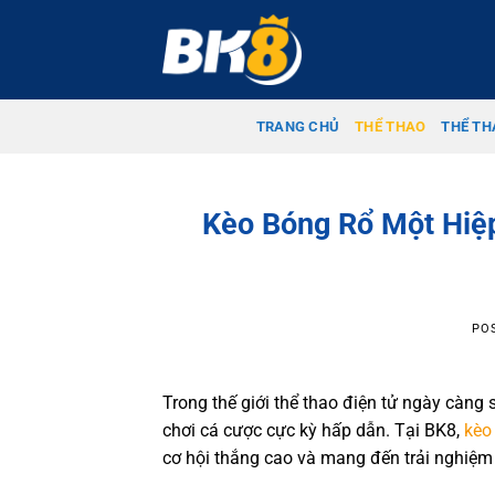
Skip
to
content
TRANG CHỦ
THỂ THAO
THỂ TH
Kèo Bóng Rổ Một Hiệp
PO
Trong thế giới thể thao điện tử ngày càng 
chơi cá cược cực kỳ hấp dẫn. Tại BK8,
kèo
cơ hội thắng cao và mang đến trải nghiệm 