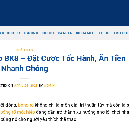
AO ĐIỆN TỬ
CASINO
NỔ HŨ
BẮN CÁ
3D GAMES
XỔ SỐ
TRÒ CH
THỂ THAO
 BK8 – Đặt Cược Tốc Hành, Ăn Tiền
Nhanh Chóng
STED ON
APRIL 26, 2025
BY
ADMIN
sôi động,
bóng rổ
không chỉ là môn giải trí thuần túy mà còn là 
 bóng rổ một hiệp
đang dần trở thành xu hướng nhờ lối chơi nha
bùng nổ cho người yêu thích thể thao.